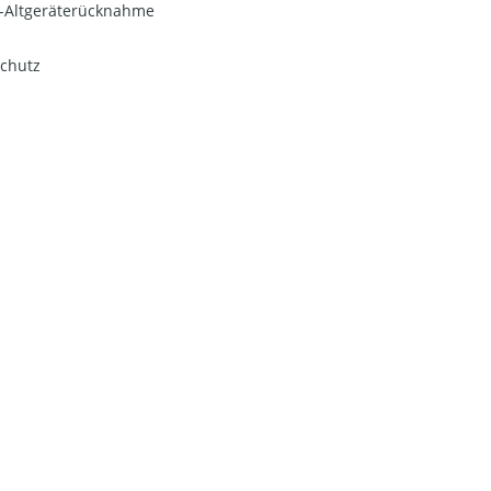
o-Altgeräterücknahme
chutz