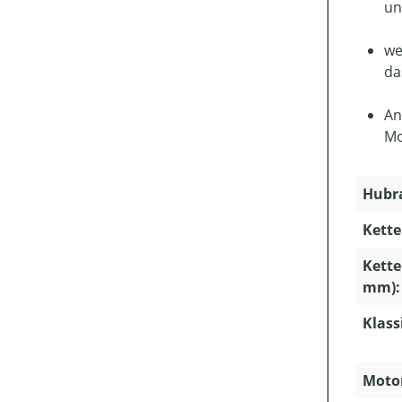
un
we
da
An
Mo
Hubra
Kette
Kette
mm):
Klass
Motor