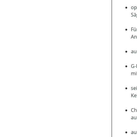
op
Sä
Fü
An
au
G-
mi
se
Ke
Ch
au
au