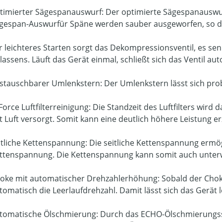
timierter Sägespanauswurf: Der optimierte Sägespanauswur
gespan-Auswurfür Späne werden sauber ausgeworfen, so da
r leichteres Starten sorgt das Dekompressionsventil, es 
lassens. Läuft das Gerät einmal, schließt sich das Ventil au
stauschbarer Umlenkstern: Der Umlenkstern lässt sich pro
Force Luftfilterreinigung: Die Standzeit des Luftfilters wir
t Luft versorgt. Somit kann eine deutlich höhere Leistung er
itliche Kettenspannung: Die seitliche Kettenspannung ermögl
ttenspannung. Die Kettenspannung kann somit auch unterwe
oke mit automatischer Drehzahlerhöhung: Sobald der Choke
tomatisch die Leerlaufdrehzahl. Damit lässt sich das Gerät l
tomatische Ölschmierung: Durch das ECHO-Ölschmierungss