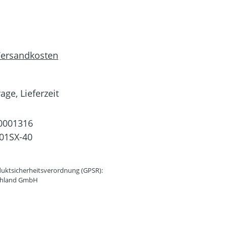
 Versandkosten
age, Lieferzeit
0001316
01SX-40
uktsicherheitsverordnung (GPSR):
schland GmbH