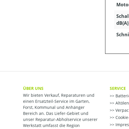
Motor
Schal
dB(A)
Schni
ÜBER UNS
SERVICE
Wir bieten Verkauf, Reparaturen und
Batter
einen Ersatzteil-Service im Garten,
Altöle
Forst, Kommunal und Anhänger
Verpac
Bereich an. Das Liefer-Gebiet und
Cookie-
unser Reparatur-Abholservice unserer
Impre
Werkstatt umfasst die Region