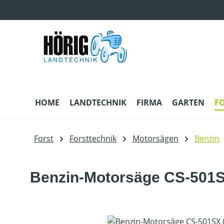
m Hauptinhalt springen
Zur Suche springen
Zur Hauptnavigation springen
HOME
LANDTECHNIK
FIRMA
GARTEN
F
Forst
Forsttechnik
Motorsägen
Benzin
Benzin-Motorsäge CS-501SX
Bildergalerie überspringen