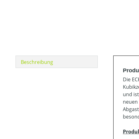
Beschreibung
Produ
Die EC
Kubikz
und is
neuen 
Abgast
besond
Produ