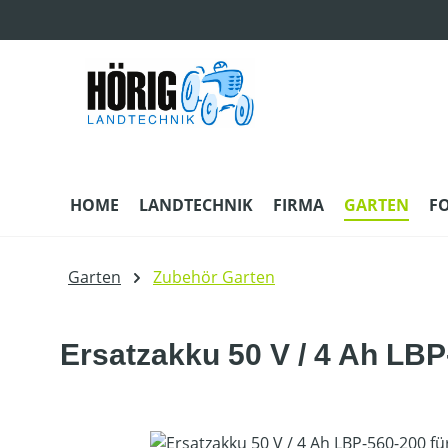
m Hauptinhalt springen
Zur Suche springen
Zur Hauptnavigation springen
HOME
LANDTECHNIK
FIRMA
GARTEN
F
Garten
Zubehör Garten
Ersatzakku 50 V / 4 Ah LBP
Bildergalerie überspringen