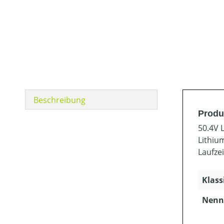
Beschreibung
Produ
50.4V 
Lithiu
Laufze
Klass
Nenns