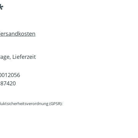
*
 Versandkosten
age, Lieferzeit
0012056
187420
uktsicherheitsverordnung (GPSR):