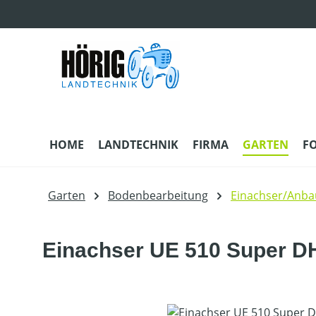
m Hauptinhalt springen
Zur Suche springen
Zur Hauptnavigation springen
HOME
LANDTECHNIK
FIRMA
GARTEN
F
Garten
Bodenbearbeitung
Einachser/Anba
Einachser UE 510 Super D
Bildergalerie überspringen