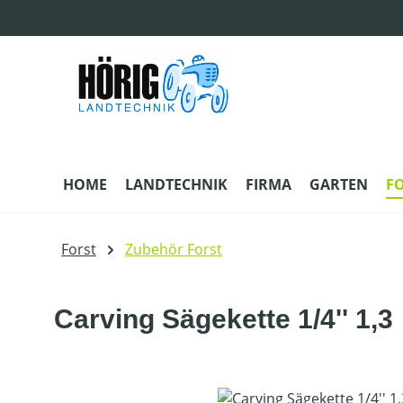
m Hauptinhalt springen
Zur Suche springen
Zur Hauptnavigation springen
HOME
LANDTECHNIK
FIRMA
GARTEN
F
Forst
Zubehör Forst
Carving Sägekette 1/4'' 1,3
Bildergalerie überspringen