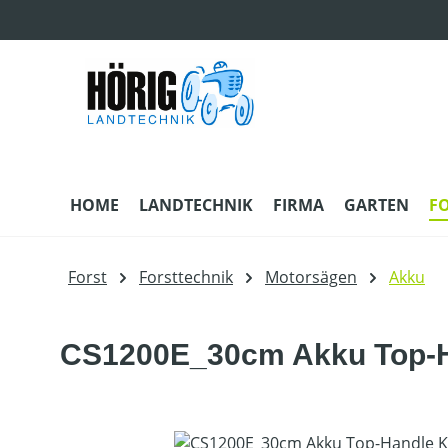
m Hauptinhalt springen
Zur Suche springen
Zur Hauptnavigation springen
HOME
LANDTECHNIK
FIRMA
GARTEN
F
Forst
Forsttechnik
Motorsägen
Akku
CS1200E_30cm Akku Top-H
Bildergalerie überspringen